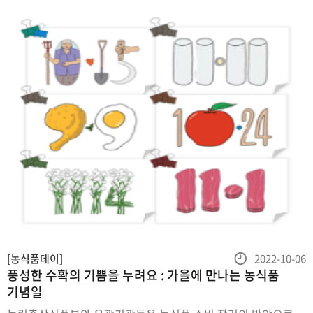
농로주변에풍성하게자라는풀과나무는운전자의시야를방해하는
경우가많습니다. 농로가펼쳐진도로의교차로를지날때는속도를
등
[농식품데이]
2022-10-06
풍성한 수확의 기쁨을 누려요 : 가을에 만나는 농식품
록
기념일
일