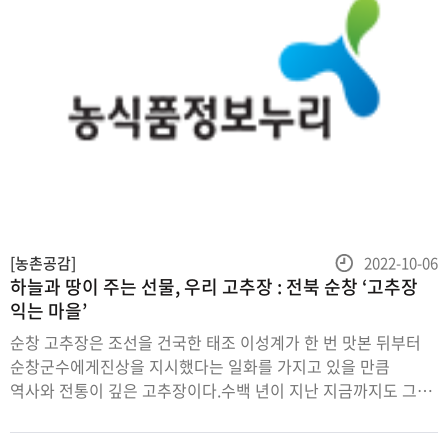
등
[농촌공감]
2022-10-06
하늘과 땅이 주는 선물, 우리 고추장 : 전북 순창 ‘고추장
록
익는 마을’
일
순창 고추장은 조선을 건국한 태조 이성계가 한 번 맛본 뒤부터
순창군수에게진상을 지시했다는 일화를 가지고 있을 만큼
역사와 전통이 깊은 고추장이다.수백 년이 지난 지금까지도 그
명성을 이어오는 순창 고추장은전북 순창의‘고추장 익는
마을’에서 만날 수 있다.글 박준영 사진 박나연조상의 지혜와