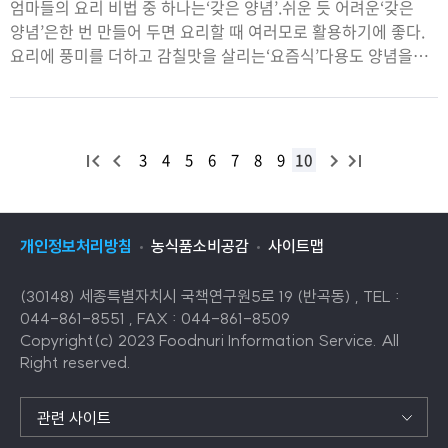
엄마들의 요리 비법 중 하나는‘갖은 양념’.쉬운 듯 어려운‘갖은
양념’은한 번 만들어 두면 요리할 때 여러모로 활용하기에 좋다.
요리에 풍미를 더하고 감칠맛을 살리는‘요즘식’다용도 양념을
소개한다.글 편집부 요리 김영빈,이다솜 사진 박나연식재료의 제
맛을 살려주는 양념 궁합한식의 양념은 식재료가 가진 고유의
맛을 살
처
이
다
끝
3
4
5
6
7
8
9
10
목
음
전
음
목
목
목
록
록
록
록
개인정보처리방침
농식품소비공감
사이트맵
으
으
로
로
(30148) 세종특별자치시 국책연구원5로 19 (반곡동) , TEL :
이
이
044-861-8551 , FAX : 044-861-8509
동
동
Copyright(c) 2023 Foodnuri Information Service. All
Right reserved.
관련 사이트