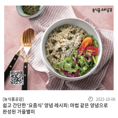
자연이 빚은 최고의 양념, 순창
등
[농식품공감]
2022-10-06
쉽고 간단한 ‘요즘식’ 양념 레시피: 마법 같은 양념으로
록
완성된 가을별미
일