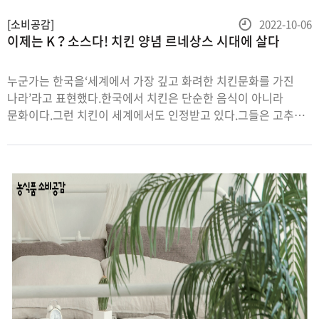
등
[소비공감]
2022-10-06
이제는 K？소스다! 치킨 양념 르네상스 시대에 살다
록
일
누군가는 한국을‘세계에서 가장 깊고 화려한 치킨문화를 가진
나라’라고 표현했다.한국에서 치킨은 단순한 음식이 아니라
문화이다.그런 치킨이 세계에서도 인정받고 있다.그들은 고추장,
간장 등 우리 전통식품의 환상적 배합으로 맛을 낸 양념에
탐미한다.획기적 진화를 거듭하며 타의 추종을 불허하게 된 치킨
양념의 변천사를 살펴보았다