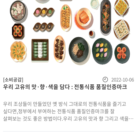
등
[소비공감]
2022-10-06
우리 고유의 맛·향·색을 담다 : 전통식품 품질인증마크
록
일
우리 조상들이 만들었던 옛 방식 그대로의 전통식품을 즐기고
싶다면,정부에서 부여하는 전통식품 품질인증마크를 잘
살펴보는 것도 좋은 방법이다.우리 고유의 맛과 향 그리고 색을
고스란히 담아 만들어진전통식품에 부여하는 전통식품
품질인증마크에 대해 알아보자.글 편집부정성과 기다림의