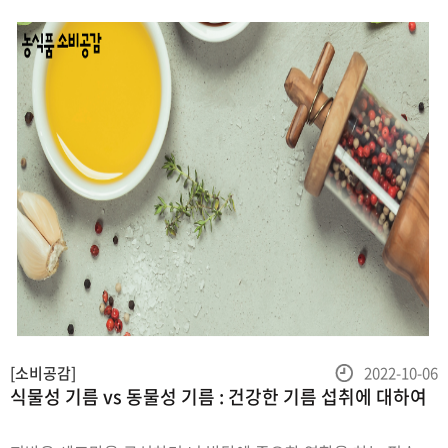
미학이 담긴 전통식품콩으로 메주를 띄워 오랜
등
[소비공감]
2022-10-06
식물성 기름 vs 동물성 기름 : 건강한 기름 섭취에 대하여
록
일