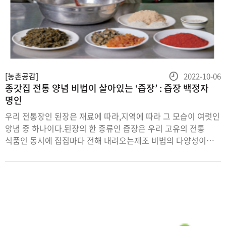
등
[농촌공감]
2022-10-06
종갓집 전통 양념 비법이 살아있는 ‘즙장’ : 즙장 백정자
록
명인
일
우리 전통장인 된장은 재료에 따라,지역에 따라 그 모습이 여럿인
양념 중 하나이다.된장의 한 종류인 즙장은 우리 고유의 전통
식품인 동시에 집집마다 전해 내려오는제조 비법의 다양성이
오롯이 담긴 장이다.독특한 우리 양념을 찾아 전라남도
강진에서즙장 백정자 명인을 만나보았다.글 이한나 사진
박나연전라남도의 서남부 해안에