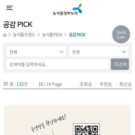
공감 PICK
Quick
농식품 트렌드
농식품 PICK
공감 PICK
Link
검색
총 :
133
건
10
/ 14 Page
조회순
추천순
최신순