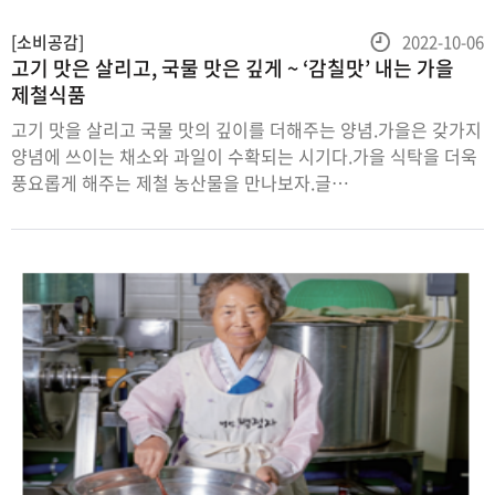
등
[소비공감]
2022-10-06
고기 맛은 살리고, 국물 맛은 깊게 ~ ‘감칠맛’ 내는 가을
록
제철식품
일
고기 맛을 살리고 국물 맛의 깊이를 더해주는 양념.가을은 갖가지
양념에 쓰이는 채소와 과일이 수확되는 시기다.가을 식탁을 더욱
풍요롭게 해주는 제철 농산물을 만나보자.글
김소림대파묶음뿌리가 가지런하고,줄기가 깨끗한 것대파는
뿌리부터 잎,줄기까지 버릴 것 하나 없는 양념 채소다.익히면
단맛을 내기 때문에 다양한 요리에 널리