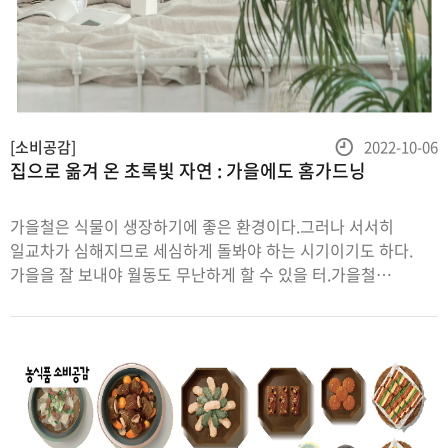
등
[소비공감]
2022-10-06
집으로 옮겨 온 초록빛 자연 : 가을에도 홈가드닝
록
일
가을철은 식물이 생장하기에 좋은 환경이다.그러나 서서히
일교차가 심해지므로 세심하게 돌봐야 하는 시기이기도 하다.
가을을 잘 보내야 월동도 무난하게 할 수 있을 터.가을철
식물관리법에 대해 알아본다.글 윤지영일교차가 심해지면
실내로 들여놓는다10월 중순 즈음에는 아침저녁 쌀쌀해지므로,
실외에서 키우던 관엽식물은 실내로 들여놓