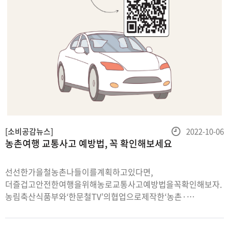
등
[소비공감뉴스]
2022-10-06
농촌여행 교통사고 예방법, 꼭 확인해보세요
록
일
선선한가을철농촌나들이를계획하고있다면,
더즐겁고안전한여행을위해농로교통사고예방법을꼭확인해보자.
농림축산식품부와‘한문철TV’의협업으로제작한‘농촌·
시골길사고예방캠페인’영상속주요내용만쏙쏙뽑아정리했다.
농로추돌사고예방을위한안전운전1.