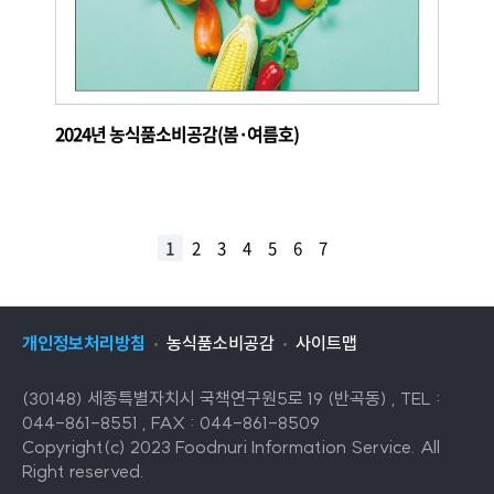
2024년 농식품소비공감(봄·여름호)
1
2
3
4
5
6
7
개인정보처리방침
농식품소비공감
사이트맵
(30148) 세종특별자치시 국책연구원5로 19 (반곡동) , TEL :
044-861-8551 , FAX : 044-861-8509
Copyright(c) 2023 Foodnuri Information Service. All
Right reserved.