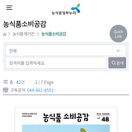
농식품소비공감
Quick
농식품 매거진
농식품소비공감
Link
검색
총 :
42
건
1
/ 7 Page
구독문의
044-861-8551