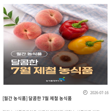
갈증 해소에 도움을 주고,애호박은 칼륨이 풍부해
등
2026-07-16
[월간 농식품] 달콤한 7월 제철 농식품
록
일