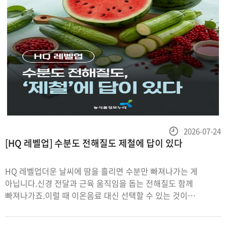
등
2026-07-24
[HQ 레벨업] 수분도 전해질도 제철에 답이 있다
록
일
HQ 레벨업더운 날씨에 땀을 흘리면 수분만 빠져나가는 게
아닙니다.신경 전달과 근육 움직임을 돕는 전해질도 함께
빠져나가죠.이럴 때 이온음료 대신 선택할 수 있는 것이
있습니다.바로 수분과 전해질이 풍부한 여름 제철
농식품입니다수박과 오이는 90% 이상이 수분으로 이루어져