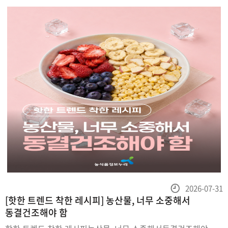
함유한 콩식이섬유가 풍부한
등
2026-07-31
[핫한 트렌드 착한 레시피] 농산물, 너무 소중해서
록
동결건조해야 함
일