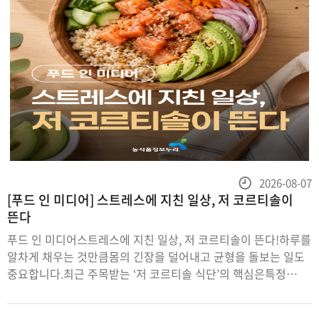
등
2026-08-07
[푸드 인 미디어] 스트레스에 지친 일상, 저 코르티솔이
록
뜬다
일
푸드 인 미디어스트레스에 지친 일상, 저 코르티솔이 뜬다!하루를
알차게 채우는 것만큼몸의 긴장을 덜어내고 균형을 돌보는 일도
중요합니다.최근 주목받는 ‘저 코르티솔 식단’의 핵심은특정
식품에 기대기보다규칙적인 식사와 자연식품 중심의 식단을
유지하는 것!마그네슘이 풍부한 시금치마그네슘과 트립토판을