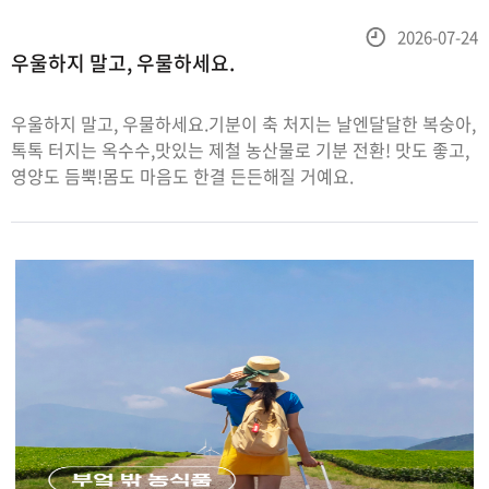
등
2026-07-24
우울하지 말고, 우물하세요.
록
일
우울하지 말고, 우물하세요.기분이 축 처지는 날엔달달한 복숭아,
톡톡 터지는 옥수수,맛있는 제철 농산물로 기분 전환! 맛도 좋고,
영양도 듬뿍!몸도 마음도 한결 든든해질 거예요.