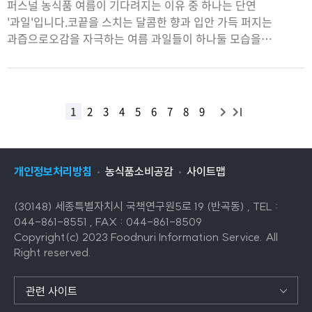
퍼스널 농식품 여름이 기다려지는 이유 중 하나는 단연
'과일'입니다.코끝을 스치는 달콤한 향과 입안 가득 퍼지는
과즙으로오감을 자극하는 여름 과일들이 하나둘 모습을
드러내기 때문입니다. 같은 여름 과일이라도 저마다 지닌 맛과
식감, 매력은 모두 다릅니다.그래서인지 우리는 그중에서도 유독
끌리는 과일에 먼
다
끝
1
2
3
4
5
6
7
8
9
목
음
목
록
록
으
개인정보처리방침
농식품소비공감
사이트맵
으
로
로
이
(30148) 세종특별자치시 국책연구원5로 19 (반곡동) , TEL :
이
동
044-861-8551 , FAX : 044-861-8509
동
Copyright(c) 2023 Foodnuri Information Service. All
Right reserved.
관련 사이트