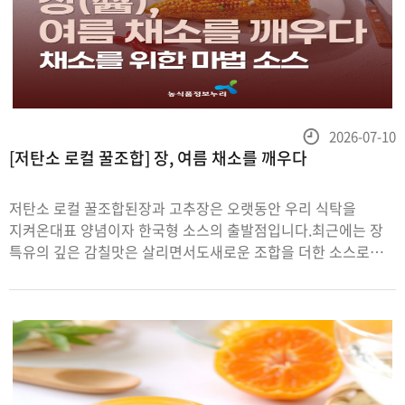
등
2026-07-10
[저탄소 로컬 꿀조합] 장, 여름 채소를 깨우다
록
일
저탄소 로컬 꿀조합된장과 고추장은 오랫동안 우리 식탁을
지켜온대표 양념이자 한국형 소스의 출발점입니다.최근에는 장
특유의 깊은 감칠맛은 살리면서도새로운 조합을 더한 소스로
재해석되고 있는데요.이러한 장류는 슈퍼나 마트가
아닌지역에서 생산된 전통 장류를 선택하면건강을 챙기는 것은
물론탄소 발자국까지 줄일 수 있습니다.오늘