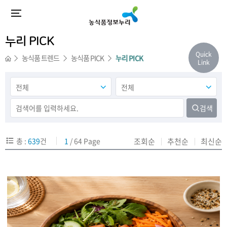
누리 PICK
Quick
농식품 트렌드
농식품 PICK
누리 PICK
Link
검색
총 :
639
건
1
/ 64 Page
조회순
추천순
최신순