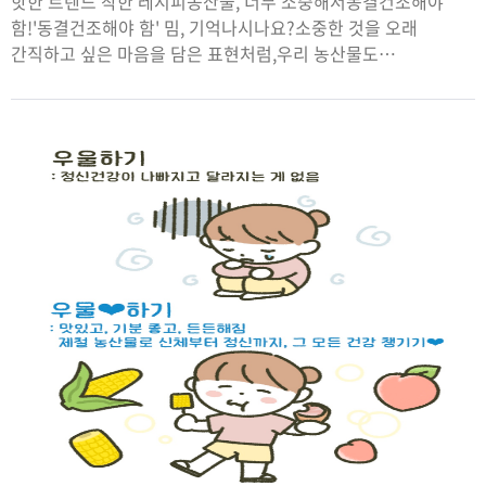
핫한 트렌드 착한 레시피농산물, 너무 소중해서동결건조해야
함!'동결건조해야 함' 밈, 기억나시나요?소중한 것을 오래
간직하고 싶은 마음을 담은 표현처럼,우리 농산물도
동결건조하면바삭한 식감과 색다른 매력을 오랫동안 즐길 수
있습니다.새콤달콤한 딸기바삭한 사과진한 보랏빛
블루베리고소한 옥수수까지!동결건조