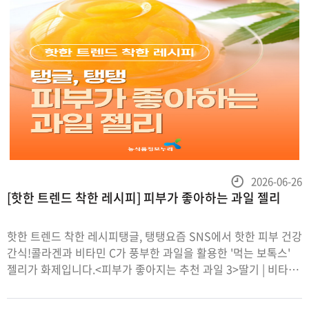
등
2026-06-26
[핫한 트렌드 착한 레시피] 피부가 좋아하는 과일 젤리
록
일
핫한 트렌드 착한 레시피탱글, 탱탱요즘 SNS에서 핫한 피부 건강
간식!콜라겐과 비타민 C가 풍부한 과일을 활용한 '먹는 보톡스'
젤리가 화제입니다.<피부가 좋아지는 추천 과일 3>딸기 | 비타민
C가 풍부해 콜라겐 생성에 도움감귤류 | 비타민 C와 항산화 성분
함유복숭아 | 수분 함량이 높고