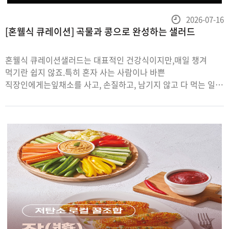
등
2026-07-16
[혼웰식 큐레이션] 곡물과 콩으로 완성하는 샐러드
록
일
혼웰식 큐레이션샐러드는 대표적인 건강식이지만,매일 챙겨
먹기란 쉽지 않죠.특히 혼자 사는 사람이나 바쁜
직장인에게는잎채소를 사고, 손질하고, 남기지 않고 다 먹는 일
자체가 부담이 됩니다.이럴 때는 콩과 곡물, 채소를 활용해한
번에 만들어두는 샐러드가 좋은 대안이 될 수 있습니다.통곡물은
식이섬유가 풍부해 포만감 유지에