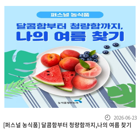
등
2026-06-23
[퍼스널 농식품] 달콤함부터 청량함까지,나의 여름 찾기
록
일