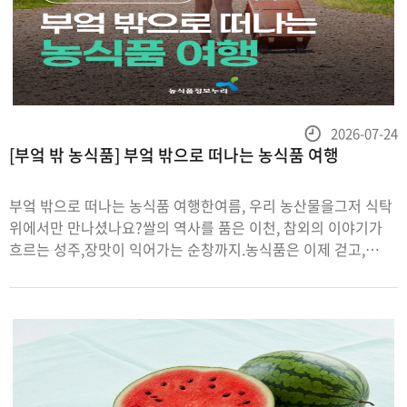
등
2026-07-24
[부엌 밖 농식품] 부엌 밖으로 떠나는 농식품 여행
록
일
부엌 밖으로 떠나는 농식품 여행한여름, 우리 농산물을그저 식탁
위에서만 만나셨나요?쌀의 역사를 품은 이천, 참외의 이야기가
흐르는 성주,장맛이 익어가는 순창까지.농식품은 이제 걷고,
보고, 체험하는하나의 공간이 되었습니다.조치원의 복숭아,
김천의 포도, 횡성의 토마토는 축제가 되어여름밤을 물들이고,
가족과 친구가 함께 웃