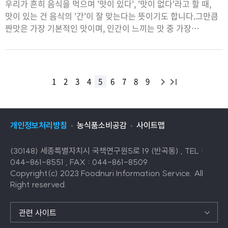
우리가 흔히 음식을 먹으며 '맛이 있다', '맛이 없다'라고 할 때,
맛이 있는 건 음식의 '간'이 잘 맞는다는 뜻이기도 합니다.그만큼
짠맛은 가장 기본적인 맛이며, 인간이 느끼는 맛 중 가장
직관적인 맛이기도 하죠.한식은 소금 외에도 간장, 된장 등의
장류를 이용해 맛을 더욱 풍부하게 하며,맛있게 '간'이 베어든
음식을
다
끝
1
2
3
4
5
6
7
8
9
목
음
목
록
록
으
개인정보처리방침
농식품소비공감
사이트맵
으
로
로
이
(30148) 세종특별자치시 국책연구원5로 19 (반곡동) , TEL :
이
동
044-861-8551 , FAX : 044-861-8509
동
Copyright(c) 2023 Foodnuri Information Service. All
Right reserved.
관련 사이트