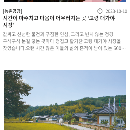
등
[농촌공감]
2023-10-10
시간이 마주치고 마음이 어우러지는 곳 ‘고령 대가야
록
시장’
일
값싸고 신선한 물건과 푸짐한 인심, 그리고 변치 않는 정경.
구석구석 눈길 닿는 곳마다 정겹고 활기찬 고령 대가야 시장을
찾았습니다.오랜 시간 많은 이들의 삶의 흔적이 남아 있는 600년
전통 시장에서시간 여행을 하듯 우리 전통과 문화를 만나봅니다.
산해진미가 모여드는 천혜의
지역경상북도고령군은깊은산과풍요로운낙동강을품고있는천