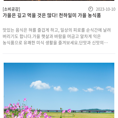
등
[소비공감]
2023-10-10
가을은 깊고 먹을 것은 많다! 천하일미 가을 농식품
록
일
맛있는 음식은 혀를 즐겁게 하고, 일상의 피로를 순식간에 날려
버리기도 합니다.가을 햇살과 바람을 머금고 알차게 익은
농식품으로 유쾌한 미식 생활을 즐겨보세요.단맛과 신맛의
환상적인 조화,
사과사과는식이섬유가다량함유되어유해콜레스테롤을배출하고,
칼륨성분이나트륨배출을도와고혈압을예방하는데도움을 줍니다.
사과 껍질에도‘셀룰로스’와식