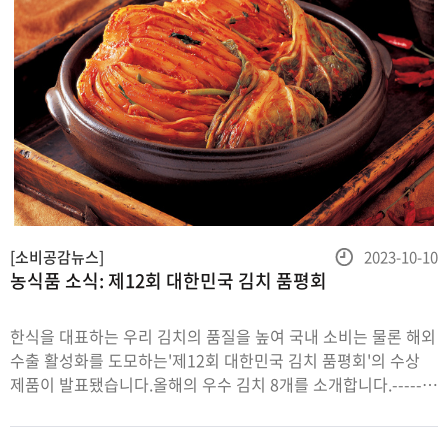
등
[소비공감뉴스]
2023-10-10
농식품 소식: 제12회 대한민국 김치 품평회
록
일
한식을 대표하는 우리 김치의 품질을 높여 국내 소비는 물론 해외
수출 활성화를 도모하는'제12회 대한민국 김치 품평회'의 수상
제품이 발표됐습니다.올해의 우수 김치 8개를 소개합니다.-------
-------------------------------------------------------------------
농림축산