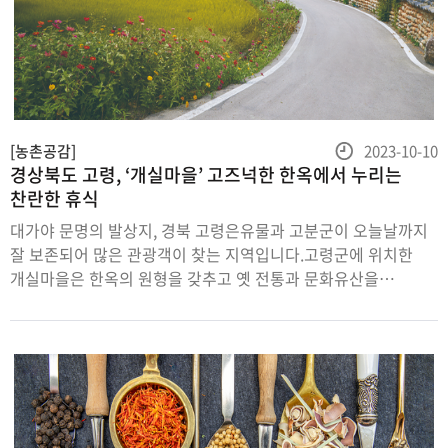
등
[농촌공감]
2023-10-10
경상북도 고령, ‘개실마을’ 고즈넉한 한옥에서 누리는
록
찬란한 휴식
일
대가야 문명의 발상지, 경북 고령은유물과 고분군이 오늘날까지
잘 보존되어 많은 관광객이 찾는 지역입니다.고령군에 위치한
개실마을은 한옥의 원형을 갖추고 옛 전통과 문화유산을
지켜오고 있어요.선선한 바람, 바스락 낙엽 밟는 소리에 시간도
잠시 멈추는 곳,개실마을에서 가을의 정취를 느껴봅니다.370년
고택의 기품과 여유충청도