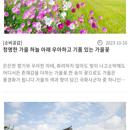
등
[소비공감]
2023-10-10
청명한 가을 하늘 아래 우아하고 기품 있는 가을꽃
록
일
은은한 향기와 우아한 자태, 화려하지 않아도 빛이 나고소박해도
어디서든 존재감을 더하는 가을꽃.한 송이 꽃으로도 가을은
풍경화가 됩니다.가을의 색과 향이 담긴 국화사군자 중 하나인
국화는 삼국시대 이전부터 재배되어 오랜 역사를 가진 꽃입니다.
가을 늦은 서리에도 아름다움을 잃지 않아 길조나 상서의
상징으로 여겨졌어요. 개