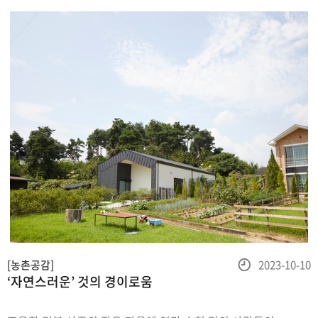
주왕산을비롯해곳곳에보이는비경
등
[농촌공감]
2023-10-10
‘자연스러운’ 것의 경이로움
록
일