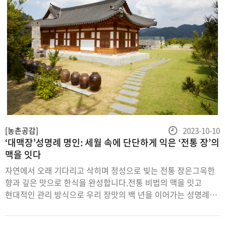
등
[농촌공감]
2023-10-10
‘대맥장’성명례 명인: 세월 속에 단단하게 익은 ‘전통 장’의
록
맥을 잇다
일
자연에서 오래 기다리고 삭히며 정성으로 빚는 전통 장은그윽한
향과 깊은 맛으로 한식을 완성합니다.전통 비법의 맥을 잇고
현대적인 관리 방식으로 우리 장맛의 백 년을 이어가는 성명례
명인을 찾아경북 청송으로 향했습니다.전통 장과 함께한 35년의
세월사방이높은산으로둘러싸인경상북도청송은맑고고요합니다.