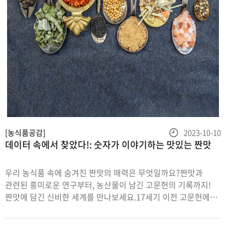
등
[농식품공감]
2023-10-10
데이터 속에서 찾았다!: 숫자가 이야기하는 맛있는 짠맛
록
일
우리 농식품 속에 숨겨진 짠맛의 매력은 무엇일까요?짠맛과
관련된 흥미로운 연구부터, 농산물이 남긴 고문헌의 기록까지!
짠맛에 담긴 신비한 세계를 만나보세요.17세기 이전 고문헌에
수록된 장(醬)의 종류조선시대초기부터중기(1400~1600년대)
까지발간된요리관련문헌에는52종의전통장(醬)