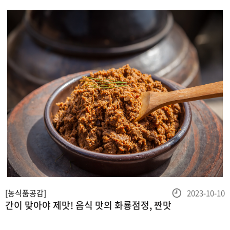
이수록된것으로분석됐습니다.시기별로분류해보면
등
[농식품공감]
2023-10-10
간이 맞아야 제맛! 음식 맛의 화룡점정, 짠맛
록
일