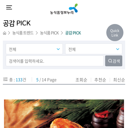
공감 PICK
Quick
농식품 트렌드
농식품 PICK
공감 PICK
Link
검색
총 :
133
건
5
/ 14 Page
조회순
추천순
최신순