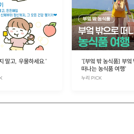
지 말고, 우물하세요.'
'[부엌 밖 농식품] 부엌
떠나는 농식품 여행'
K
누리 PICK