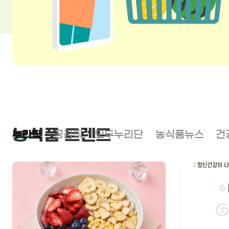
농식품 트렌드
누리픽
공감픽
모두누리단
농식품뉴스
건