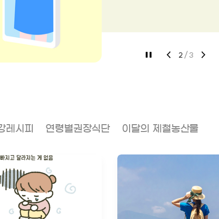
3
3
강레시피
연령별권장식단
이달의 제철농산물