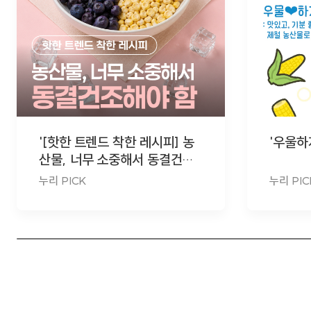
'[핫한 트렌드 착한 레시피] 농
'우울하
산물, 너무 소중해서 동결건조
해야 함'
누리 PICK
누리 PIC