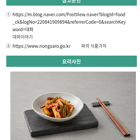
참고문헌
①
https://m.blog.naver.com/PostView.naver?blogId=food
_ck&logNo=220841909894&referrerCode=0&searchKey
word=대파
대파이야기
②
https://www.nongsaro.go.kr
파의 식품가치
요리사진