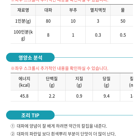
재료명
대파
부추
멸치액젓
물
1인분(g)
80
10
3
50
100인분(k
8
1
0.3
0.5
g)
영양소 분석
※좌우 스크롤시 추가적인 내용을 확인하실 수 있습니다.
에너지
단백질
지질
당질
칼
(kcal)
(g)
(g)
(g)
(m
45.8
2.2
0.9
9.4
14
조리 TIP
①
대파에 양념이 잘 배게 하려면 약간의 칼집을 내준다.
②
대파의 파란잎 보다 흰색뿌리 부분이 단맛이 더 많이 난다.