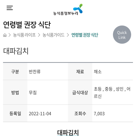
연령별 권장 식단
Quick
농식품 라이프
농식품가이드
연령별 권장 식단
Link
대파김치
구분
반찬류
재료
채소
초등 , 중등 , 성인 , 어
방법
무침
급식대상
르신
등록일
2022-11-04
조회수
7,003
대파김치