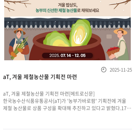
등
2025-11-25
aT, 겨울 제철농산물 기획전 마련
록
일
aT, 겨울 제철농산물 기획전 마련[메트로신문]
한국농수산식품유통공사(aT)가 '농부가바로팜' 기획전에 겨울
제철 농산물로 상품 구성을 확대해 추진하고 있다고 밝혔다.17일
aT에 따르면 이번 11월 기획전에는 ▲절임배추, 고춧가루, 쪽파
등 김장재료 ▲사과, 배, 감귤, 단감 등 제철과일 ▲고구마, 감