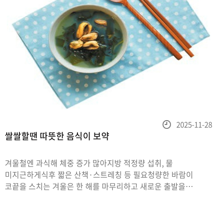
등
2025-11-28
쌀쌀할땐 따뜻한 음식이 보약
록
일
겨울철엔 과식해 체중 증가 많아지방 적정량 섭취, 물
미지근하게식후 짧은 산책·스트레칭 등 필요청량한 바람이
코끝을 스치는 겨울은 한 해를 마무리하고 새로운 출발을
준비해야 하는 시기이다. 연말이 다가오면 자연스럽게 지나온
시간을 정리하고 내년의 계획을 세우게 되는데, 이러한 과정에서