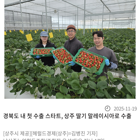
등
2025-11-19
경북도 내 첫 수출 스타트, 상주 딸기 말레이시아로 수출
록
일
[상주시 제공][헤럴드경제(상주)=김병진 기자]