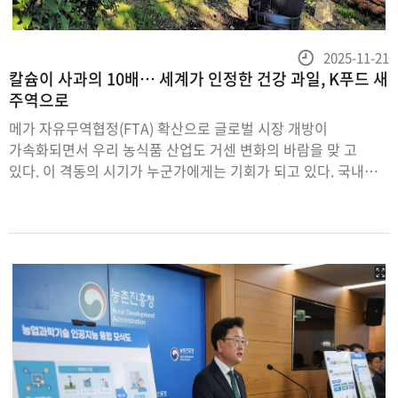
등
2025-11-21
칼슘이 사과의 10배… 세계가 인정한 건강 과일, K푸드 새
록
주역으로
일
메가 자유무역협정(FTA) 확산으로 글로벌 시장 개방이
가속화되면서 우리 농식품 산업도 거센 변화의 바람을 맞 고
있다. 이 격동의 시기가 누군가에게는 기회가 되고 있다. 국내
농축산업계가 바로 그 주인공이다. ‘가장 한국적인 맛으로 세계인
입맛을 사로잡는다’는 슬로건 아래, 국내를 넘어 글로벌 시장으로
판로를 넓혀가고