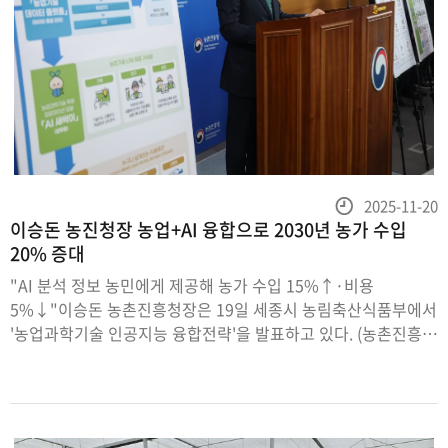
등
2025-11-20
이승돈 농진청장 농업+AI 융합으로 2030년 농가 수입
록
20% 증대
일
"AI 분석 정보 농민에게 제공해 농가 수입 15%↑·비용
5%↓"이승돈 농촌진흥청장은 19일 세종시 농림축산식품부에서
'농업과학기술 인공지능 융합전략'을 발표하고 있다. (농촌진흥청
제공) 2025.11.19/뉴스1(세종=뉴스1) 김승준 기자 = 이승돈
농촌진흥청장은 "AI 시대를 맞아 인공지능 설루션