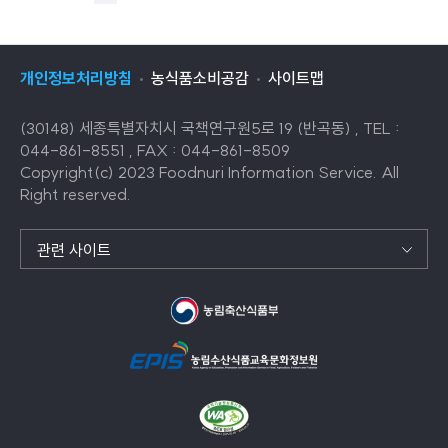
목
음
목
록
록
으
개인정보처리방침
농식품소비공감
사이트맵
으
로
로
이
(30148) 세종특별자치시 국책연구원5로 19 (반곡동) , TEL :
이
동
044-861-8551 , FAX : 044-861-8509
동
Copyright(c) 2023 Foodnuri Information Service. All
Right reserved.
관련 사이트