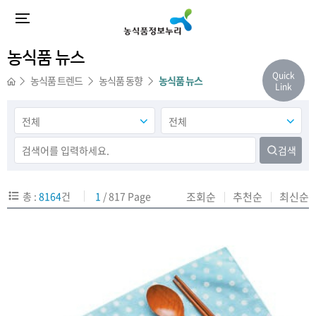
농식품 뉴스
Quick
농식품 트렌드
농식품 동향
농식품 뉴스
Link
검색
총 :
8164
건
1
/ 817 Page
조회순
추천순
최신순