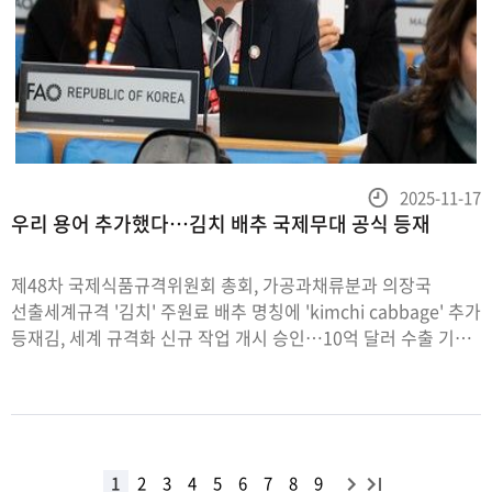
등
2025-11-17
우리 용어 추가했다…김치 배추 국제무대 공식 등재
록
일
제48차 국제식품규격위원회 총회, 가공과채류분과 의장국
선출세계규격 '김치' 주원료 배추 명칭에 'kimchi cabbage' 추가
등재김, 세계 규격화 신규 작업 개시 승인…10억 달러 수출 기반
확대[서울=뉴시스] 식품의약품안전처, 농림축산식품부,
해양수산부는 지난 11월 10일부터
다
끝
1
2
3
4
5
6
7
8
9