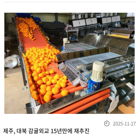
몸과 마음은 더욱 분주해지기 쉽다.
등
2025-11-27
제주, 대북 감귤외교 15년만에 재추진
록
일