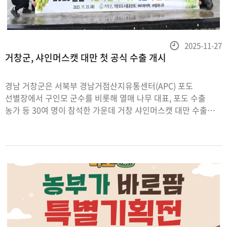
등
2025-11-27
거창군, 샤인머스캣 대만 첫 공식 수출 개시
록
일
경남 거창군은 서북부 경남거점산지유통센터(APC) 포도
선별장에서 구인모 군수를 비롯해 열매 나무 대표, 포도 수출
농가 등 30여 명이 참석한 가운데 거창 샤인머스캣 대만 수출
선적식을 가졌다고 26일 밝혔다.이번에 선적되는 물량은
16브릭스(Brix) 이상의 고품질 샤인머스캣 8t 해당 물량은 대만
현지 소매매장과 마