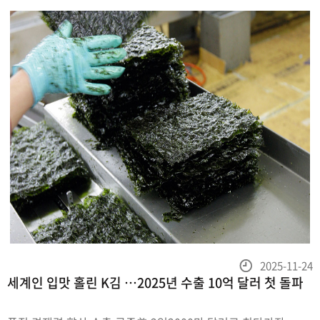
등
2025-11-24
세계인 입맛 홀린 K김 …2025년 수출 10억 달러 첫 돌파
록
일