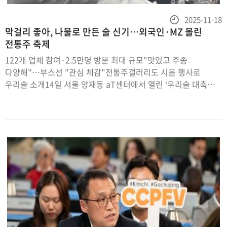
등
2025-11-18
막걸리 좋아, 나물로 만든 술 신기…외국인·MZ 몰린
록
전통주 축제
일
122개 업체 참여·2.5만명 방문 최대 규모"맛있고 주종
다양해"…부스선 "관심 체감"전통주갤러리도 시음 행사로
우리술 소개14일 서울 양재동 aT센터에서 열린 ‘우리술 대축제’
현장에서 참가자들이 막걸리 빚기 행사에 참여하고 있다. 박신원
기자“이건 청사과로 만든 막걸리입니다. 사과는 갈변이 쉬운데
변화를 최소화하는