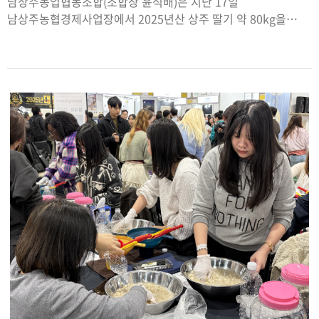
남상주농업협동조합(조합장 윤석배)은 지난 17일
남상주농협경제사업장에서 2025년산 상주 딸기 약 80kg을
말레이시아로 수출했다.이번 수출은 경북도에서 추진 중인
‘Berry-Good Project’의 핵심 성과로서 경북 3개 시·군(상주,
포항, 고령)이 모두 참여하는 가