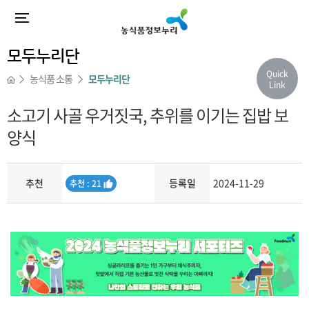
모두누리단
Quick
농식품 소통
모두누리단
Link
소고기 사골 우거짓국, 추위를 이기는 집밥 보
양식
추천
등록일
2024-11-29
추
추천 : 21
천
내용