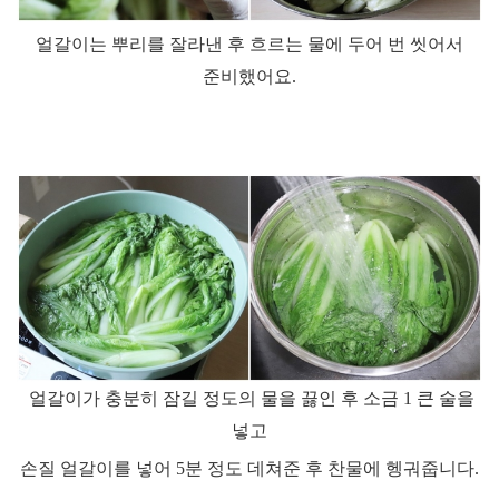
얼갈이는 뿌리를 잘라낸 후 흐르는 물에 두어 번 씻어서
준비했어요
.
얼갈이가 충분히 잠길 정도의 물을 끓인 후 소금
1
큰 술을
넣고
손질 얼갈이를 넣어
5
분 정도 데쳐준 후 찬물에 헹궈줍니다
.