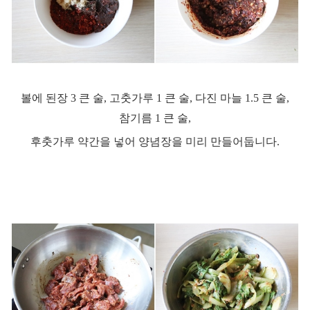
볼에 된장
3
큰 술
,
고춧가루
1
큰 술
,
다진 마늘
1.5
큰 술
,
참기름
1
큰 술
,
후춧가루 약간을 넣어
양념장을 미리 만들어둡니다
.