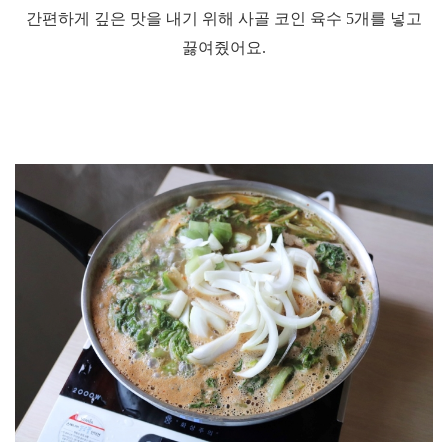
간편하게 깊은 맛을 내기 위해 사골 코
인 육수
5
개를 넣고
끓여줬어요
.