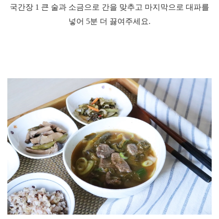
국간장
1
큰 술과 소금으로 간을 맞추고 마지막으로 대파를
넣어
5
분 더 끓여주세요
.