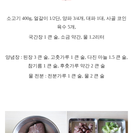
소고기
400g,
얼갈이
1/2
단
,
양파
3/4
개
,
대파
1
대
,
사골 코
인
육수
5
개
,
국간장
1
큰 술
,
소금 약간
,
물
1.2
리터
양념장
:
된장
3
큰 술
,
고춧가루
1
큰 술
,
다진 마늘
1.5
큰 술
,
참기름
1
큰 술
,
후춧가루 약간
2
큰 술
물 전분
:
전분가루
1
큰 술
,
물
2
큰 술