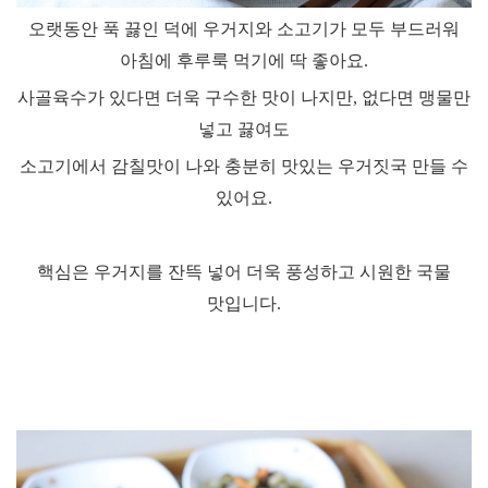
오랫동안 푹 끓인 덕에 우거지와 소고기가 모두 부드러워
아침에 후루룩 먹기에 딱 좋아요
.
사골육수가 있다면 더욱 구수한 맛이 나지만
,
없다면 맹물만
넣고 끓여도
소고기에서 감칠맛이 나와 충분히 맛있는 우거짓국 만들 수
있어요
.
핵심은 우거지를 잔뜩 넣어 더욱 풍성하고 시원한 국물
맛입니다
.