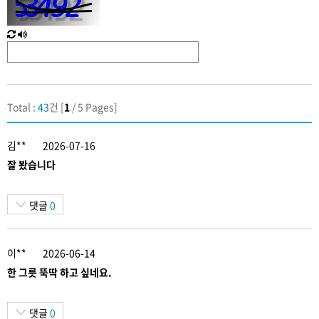
력
새
한
로
글
고
음
침
성
Total :
43
건 [
1
/ 5 Pages]
김**
2026-07-16
잘 봤습니다
댓글
0
이**
2026-06-14
한 그릇 뚝딱 하고 싶네요.
댓글
0