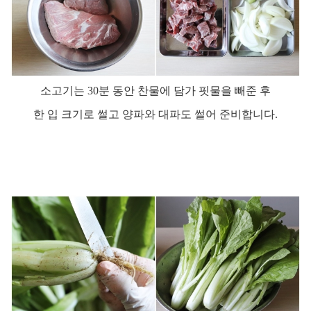
소고기는
30
분 동안 찬물에 담가 핏물을 빼준 후
한 입 크기로 썰고 양파와 대파도 썰어 준비합니다
.