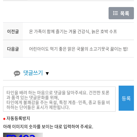
목록
이전글
온 가족이 함께 즐기는 겨울 건강식, 늙은 호박 수프
다음글
어린아이도 먹기 좋은 맑은 국물의 소고기뭇국 끓이는 법!
댓글쓰기
등록
필
자동
등록
방지
수
아래 이미지의 숫자를 보이는 대로 입력하여 주세요.
입