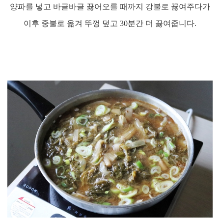
양파를 넣고 바글바글 끓어오를 때까지 강불로 끓여주다가
이후 중불로 옮겨 뚜껑 덮고
30
분간 더 끓여줍니다
.