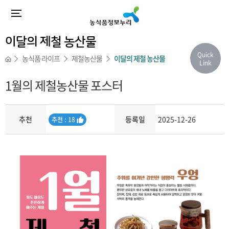
이달의 제철 농산물
Quick
농식품 라이프
제철농산물
이달의 제철 농산물
Link
1월의 제철농산물 포스터
추천
등록일
2025-12-26
추
추천 : 18
천
내용