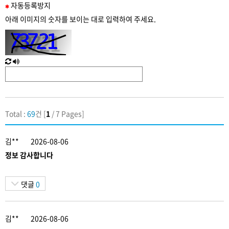
필
자동
등록
방지
수
아래 이미지의 숫자를 보이는 대로 입력하여 주세요.
입
력
새
한
로
글
고
음
침
성
Total :
69
건 [
1
/ 7 Pages]
김**
2026-08-06
정보 감사합니다
댓글
0
김**
2026-08-06