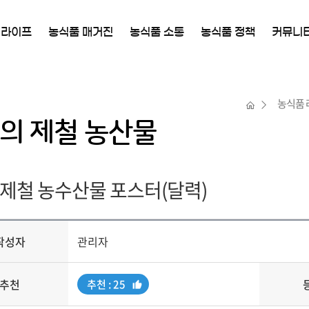
 라이프
농식품 매거진
농식품 소통
농식품 정책
커뮤니
농식품 
의 제철 농산물
 제철 농수산물 포스터(달력)
작성자
관리자
추천
추
추천 : 25
천