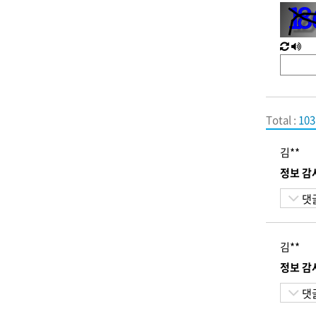
력
새
한
로
글
고
음
침
성
Total :
103
김**
정보 감
댓
김**
정보 감
댓