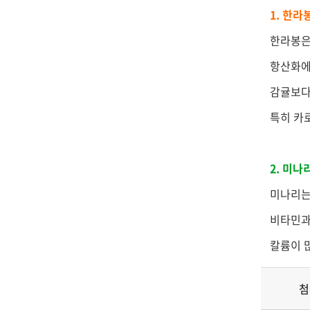
1. 한라
한라봉은
항산화에
감귤보다
특히 카
2. 미나
미나리는
비타민과
칼륨이 
첨