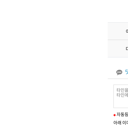
필
자동
수
아래 이
입