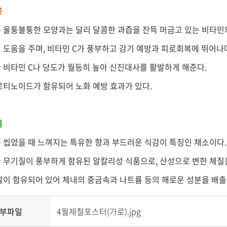
봉
 울퉁불퉁한 모양과는 달리 달콤한 과즙을 잔뜩 머금고 있는 비타민
 도움을 주며, 비타민 C가 풍부하고 감기 예방과 피로회복에 뛰어나
 비타민 C나 당도가 월등히 높아 신진대사를 활발하게 해준다.
로티노이드가 함유되어 노화 예방 효과가 있다.
리
 씹었을 때 느껴지는 특유한 향과 부드러운 식감이 특징인 채소이다
 무기질이 풍부하게 함유된 알칼리성 식품으로, 산성으로 변한 체질을
많이 함유되어 있어 체내의 중금속과 나트륨 등의 해로운 성분을 배출
부파일
4월제철포스터(가로).jpg