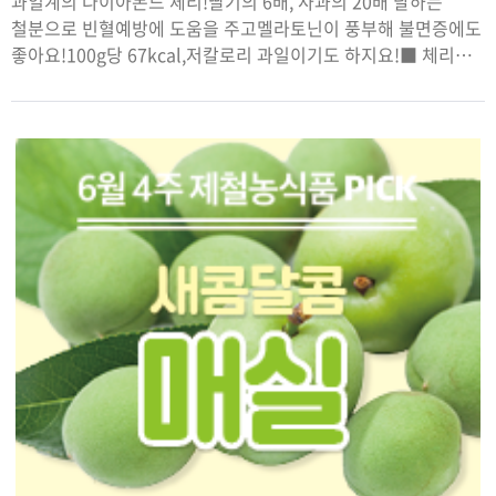
과일계의 다이아몬드 체리!딸기의 6배, 사과의 20배 달하는
철분으로 빈혈예방에 도움을 주고멜라토닌이 풍부해 불면증에도
좋아요!100g당 67kcal,저칼로리 과일이기도 하지요!■ 체리
먹는 꿀팁∨ 보관은 7일 정도 가능하나 냉장 보관하고, 냉동실에
살짝 얼려 먹어요!∨잠이 안 올 때 우유에 호두와 체리를 함께
갈아서 마