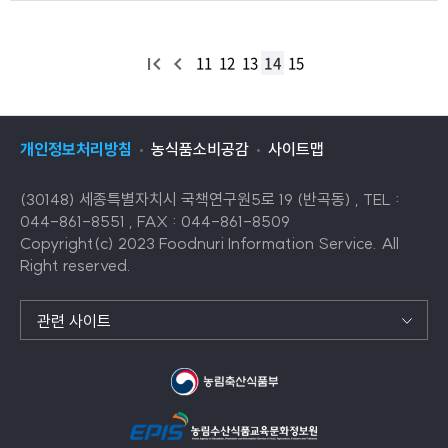
처
이
11
12
13
14
15
음
전
목
목
록
록
개인정보처리방침
농식품소비공감
사이트맵
(30148) 세종특별자치시 국책연구원5로 19 (반곡동) , TEL :
044-861-8551 , FAX : 044-861-8509
Copyright(c) 2023 Foodnuri Information Service. All
Right reserved.
관련 사이트