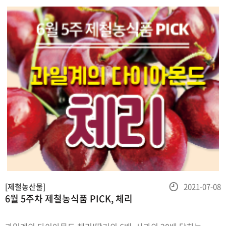
밖으로 배출해다이어
등
[제철농산물]
2021-07-08
6월 5주차 제철농식품 PICK, 체리
록
일