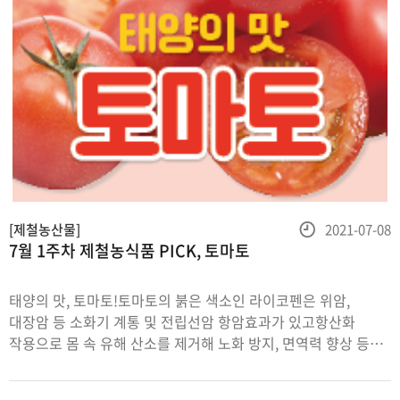
등
[제철농산물]
2021-07-08
7월 1주차 제철농식품 PICK, 토마토
록
일
태양의 맛, 토마토!토마토의 붉은 색소인 라이코펜은 위암,
대장암 등 소화기 계통 및 전립선암 항암효과가 있고항산화
작용으로 몸 속 유해 산소를 제거해 노화 방지, 면역력 향상 등에
좋지요!토마토는 100g당 19kcal로저칼로리식품이지만,각종
영양소가 풍부할 뿐만 아니라,칼륨 함량이 높아 체내 염분을