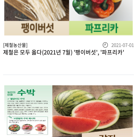
등
[제철농산물]
2021-07-01
제철은 모두 옳다(2021년 7월) '팽이버섯', '파프리카'
록
일