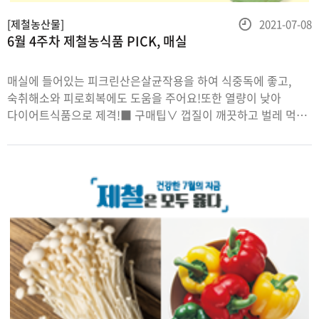
등
[제철농산물]
2021-07-08
6월 4주차 제철농식품 PICK, 매실
록
일
매실에 들어있는 피크린산은살균작용을 하여 식중독에 좋고,
숙취해소와 피로회복에도 도움을 주어요!또한 열량이 낮아
다이어트식품으로 제격!■ 구매팁∨ 껍질이 깨끗하고 벌레 먹은
자국이나 상처가 없는 것∨ 청매실은 알이 고르고 색이 선명한 것
∨풋매실은 아미그달린 함량이 높아 독성이 많으므로, 6월 중순
이후 구입∨매실장아찌용은