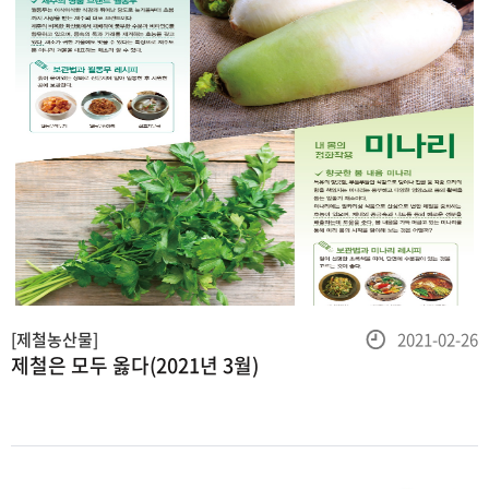
등
[제철농산물]
2021-02-26
제철은 모두 옳다(2021년 3월)
록
일