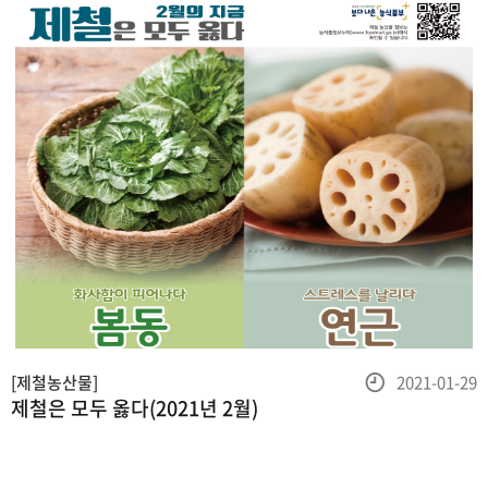
등
[제철농산물]
2021-01-29
제철은 모두 옳다(2021년 2월)
록
일