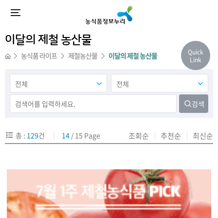
이달의 제철 농산물
Quick
농식품 라이프
제철농산물
이달의 제철 농산물
Link
검색
총 :
129
건
14
/ 15 Page
조회순
추천순
최신순