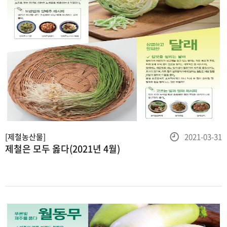
등
[제철농산물]
2021-03-31
제철은 모두 옳다(2021년 4월)
록
일