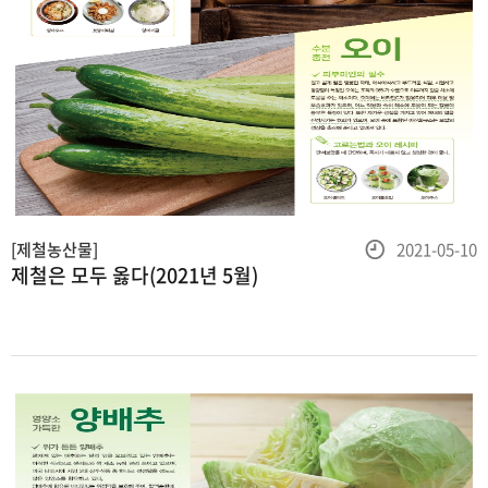
등
[제철농산물]
2021-05-10
제철은 모두 옳다(2021년 5월)
록
일