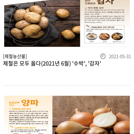
등
[제철농산물]
2021-05-31
제철은 모두 옳다(2021년 6월) '수박', '감자'
록
일