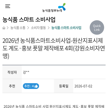
농식품 스마트 소비사업
Quick
농식품 소통
소비자 활동
농식품 스마트 소비사업
Link
2026년 농식품스마트소비사업-원산지표시제
도 계도·홍보 푯말 제작배포 4회(강원소비자연
맹)
작성자
강**
추천
등록일
2026-07-02
추
추천 : 4
천
내용
2026년 농식품 스마트소비 사업 원산지표시제도 계도·홍보 푯말 제작배