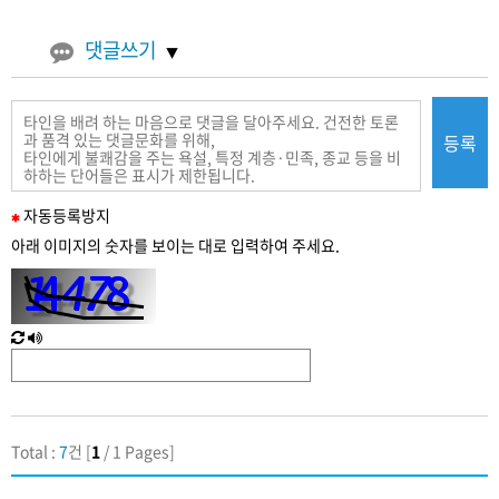
댓글쓰기
등록
필
자동
등록
방지
수
아래 이미지의 숫자를 보이는 대로 입력하여 주세요.
입
력
새
한
로
글
고
음
침
성
Total :
7
건 [
1
/ 1 Pages]