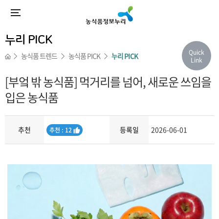
누리 PICK
Quick
농식품 트렌드
농식품 PICK
누리 PICK
Link
[부엌 밖 농식품] 먹거리를 넘어, 새로운 쓰임을
입은 농식품
추천
등록일
2026-06-01
추
추천 : 12
천
내용