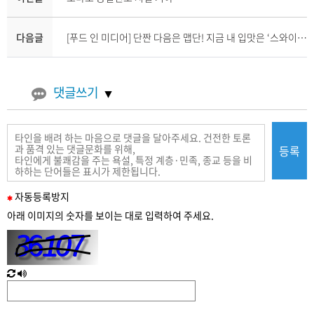
다음글
[푸드 인 미디어] 단짠 다음은 맵단! 지금 내 입맛은 ‘스와이시’
댓글쓰기
등록
필
자동
등록
방지
수
아래 이미지의 숫자를 보이는 대로 입력하여 주세요.
입
력
새
한
로
글
고
음
침
성