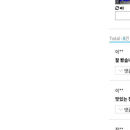
새
한
로
글
고
음
침
성
Total :
8
건 
이**
잘 봤습
댓
이**
맛있는 
댓
장**