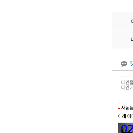
필
자동
수
아래 이
입
력