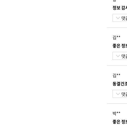
정보 감
댓
김**
좋은 정
댓
김**
동결건조
댓
박**
좋은 정