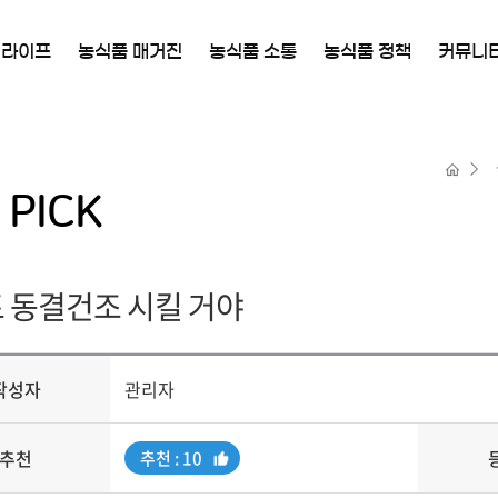
 라이프
농식품 매거진
농식품 소통
농식품 정책
커뮤니
PICK
 동결건조 시킬 거야
작성자
관리자
추천
추
추천 : 10
천