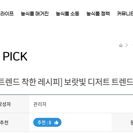
 라이프
농식품 매거진
농식품 소통
농식품 정책
커뮤니
PICK
 트렌드 착한 레시피] 보랏빛 디저트 트렌
작성자
관리자
추천
추
추천 : 8
천