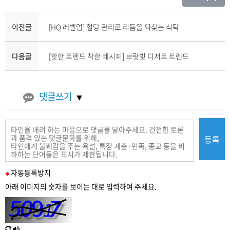
이전글
[HQ 레벨업] 혈당 관리로 리듬을 되찾는 식탁
다음글
[핫한 트렌드 착한 레시피] 보랏빛 디저트 트렌드
댓글쓰기
등록
필
자동
등록
방지
수
아래 이미지의 숫자를 보이는 대로 입력하여 주세요.
입
력
새
한