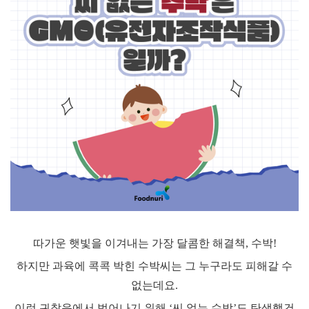
따가운 햇빛을 이겨내는 가장 달콤한 해결책
,
수박
!
하지만 과육에 콕콕 박힌 수박씨는 그 누구라도 피해갈 수
없는데요
.
이런 귀찮음에서 벗어나기 위해
‘
씨 없는 수박
’
도 탄생했건