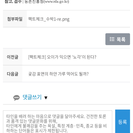
참고, 검수
| 농촌진흥청(www.rda.go.kr)
첨부파일
팩트체크_수박1-re.png
목록
이전글
[팩트체크] 오이가 익으면 ‘노각’이 된다?
다음글
곶감 표면의 하얀 가루 먹어도 될까?
댓글쓰기
등록