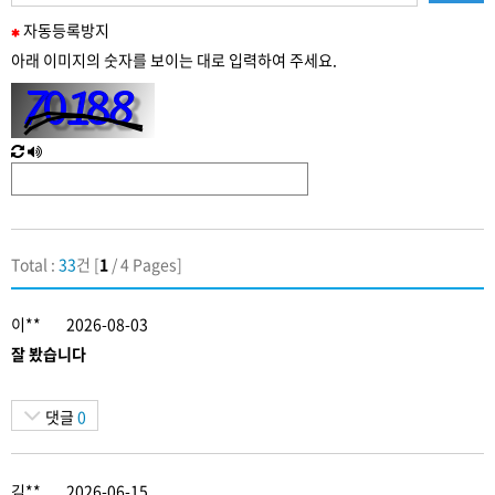
필
자동
등록
방지
수
아래 이미지의 숫자를 보이는 대로 입력하여 주세요.
입
력
새
한
로
글
고
음
침
성
Total :
33
건 [
1
/ 4 Pages]
이**
2026-08-03
잘 봤습니다
댓글
0
김**
2026-06-15