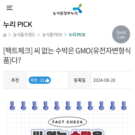
누리 PICK
Quick
농식품 트렌드
농식품 PICK
누리 PICK
Link
[팩트체크] 씨 없는 수박은 GMO(유전자변형식
품)다?
추천
등록일
2024-08-20
추
추천 : 22
천
내용