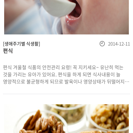
등
[생애주기별 식생활]
2014-12-11
편식
록
일
편식 겨울철 식품의 안전관리 요령! 꼭 지키세요~ 유난히 먹는
것을 가리는 유아가 있어요. 편식을 하게 되면 식사내용이 늘
영양적으로 불균형하게 되므로 발육이나 영양상태가 뒤떨어지게
되거나 과잉되어 결국 몸이 허약해지거나 면역력이 떨어지게
되고 비만의 원인이 되기도 합니다.