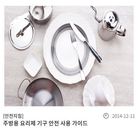
등
[안전지침]
2014-12-11
주방용 요리제 기구 안전 사용 가이드
록
일