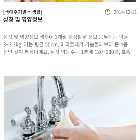
등
[생애주기별 식생활]
2014-12-11
성장 및 영양정보
록
일
성장 및 영양정보 생후0~1개월 성장발달 정보 몸무게는 평균
3~3.3kg, 키는 평균 50cm, 머리둘레가 가슴둘레보다 큰 4등
신인 것이 특징이에요. 심장 박동수는 1분에 120~180회, 호흡
횟수는 1분에 30~40회 정도로 어른에 비해 많이 빨라요.