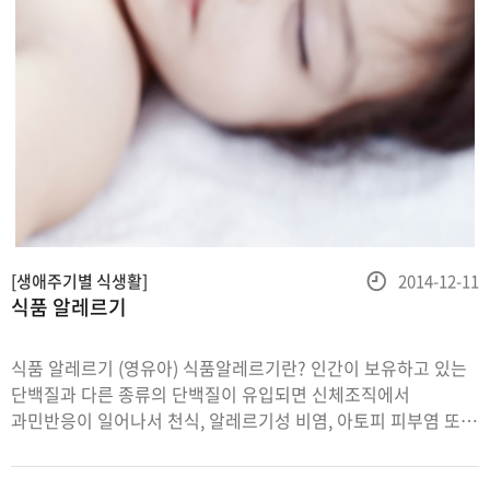
등
[생애주기별 식생활]
2014-12-11
식품 알레르기
록
일
식품 알레르기 (영유아) 식품알레르기란? 인간이 보유하고 있는
단백질과 다른 종류의 단백질이 유입되면 신체조직에서
과민반응이 일어나서 천식, 알레르기성 비염, 아토피 피부염 또는
위장관 알레르기가 유발되기도 합니다.특히 영아기에는
소화기관이 미 성숙되어 있으므로 분자량이 큰 단