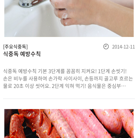
등
[주요식중독]
2014-12-11
식중독 예방수칙
록
일
식중독 예방수칙 기본 3단계를 꼼꼼히 지켜요! 1단계 손씻기!
손은 비누를 사용하여 손가락 사이사이, 손등까지 골고루 흐르는
물로 20초 이상 씻어요. 2단계 익혀 먹기! 음식물은 중심부
온도가 74℃, 1분 이상 조리하여 속까지 충분히 익혀 먹어요.