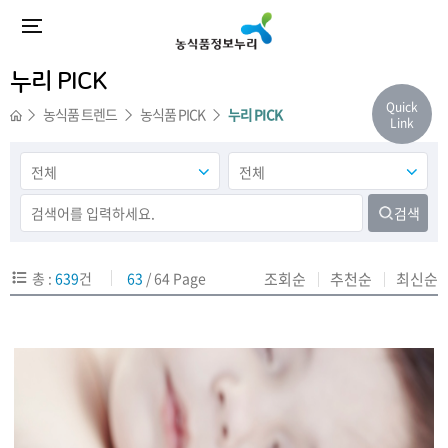
누리 PICK
Quick
농식품 트렌드
농식품 PICK
누리 PICK
Link
검색
총 :
639
건
63
/ 64 Page
조회순
추천순
최신순