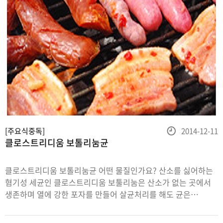
등
[주요식중독]
2014-12-11
클로스트리디움 보톨리눔균
록
일
클로스트리디움 보톨리눔균 어떤 물질인가요? 산소를 싫어하는
혐기성 세균인 클로스트리디움 보툴리눔은 산소가 없는 곳에서
생존하며 열에 강한 포자를 만들어 살균처리를 해도 균은
죽더라도 포자는 생존할 수 있습니다. 따라서 포자를 대상으로 한
충분한 살균이 이루어지지 않으면, 사멸되