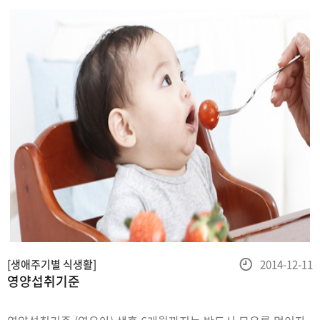
등
[생애주기별 식생활]
2014-12-11
영양섭취기준
록
일