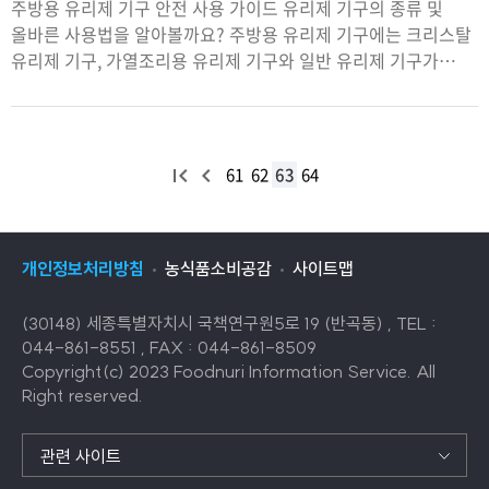
주방용 유리제 기구 안전 사용 가이드 유리제 기구의 종류 및
올바른 사용법을 알아볼까요? 주방용 유리제 기구에는 크리스탈
유리제 기구, 가열조리용 유리제 기구와 일반 유리제 기구가
있습니다. 크리스탈 유리제 기구 크리스탈 유리제 기구는
처
이
61
62
63
64
음
전
목
목
록
록
개인정보처리방침
농식품소비공감
사이트맵
(30148) 세종특별자치시 국책연구원5로 19 (반곡동) , TEL :
044-861-8551 , FAX : 044-861-8509
Copyright(c) 2023 Foodnuri Information Service. All
Right reserved.
관련 사이트