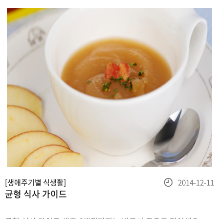
자체
등
[생애주기별 식생활]
2014-12-11
균형 식사 가이드
록
일