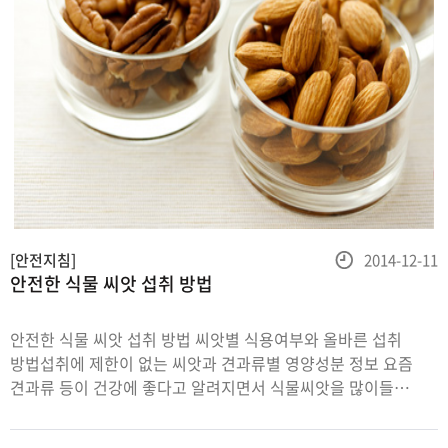
등
[안전지침]
2014-12-11
안전한 식물 씨앗 섭취 방법
록
일
안전한 식물 씨앗 섭취 방법 씨앗별 식용여부와 올바른 섭취
방법섭취에 제한이 없는 씨앗과 견과류별 영양성분 정보 요즘
견과류 등이 건강에 좋다고 알려지면서 식물씨앗을 많이들
섭취하고 계시죠? 식물 씨앗은 지방(불포화지방산), 단백질,
탄수화물, 비타민, 무기질 등 영양소가 풍부하지만, 일부 씨앗은