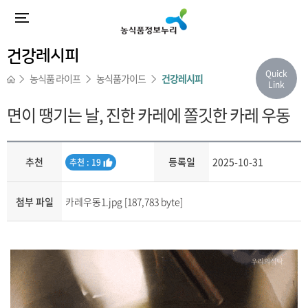
건강레시피
Quick
농식품 라이프
농식품가이드
건강레시피
Link
면이 땡기는 날, 진한 카레에 쫄깃한 카레 우동
추천
등록일
2025-10-31
추
추천 : 19
천
첨부 파일
카레우동1.jpg [187,783 byte]
내용