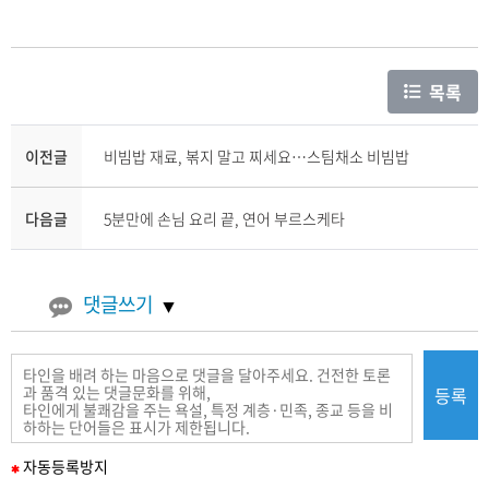
목록
이전글
비빔밥 재료, 볶지 말고 찌세요…스팀채소 비빔밥
다음글
5분만에 손님 요리 끝, 연어 부르스케타
댓글쓰기
등록
필
자동
등록
방지
수