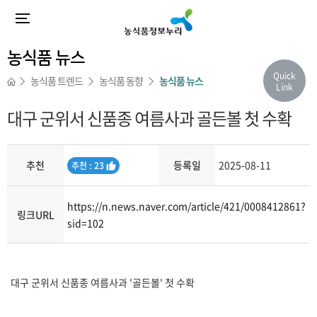
농식품 뉴스
Quick
농식품 트렌드
농식품 동향
농식품 뉴스
Link
대구 군위서 신품종 여름사과 골든볼 첫 수확
추천
등록일
2025-08-11
추
추천 : 23
천
https://n.news.naver.com/article/421/0008412861?
링크URL
sid=102
내용
대구 군위서 신품종 여름사과 '골든볼' 첫 수확