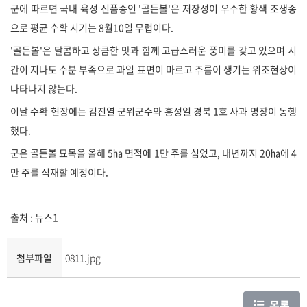
군에 따르면 국내 육성 신품종인 '골든볼'은 저장성이 우수한 황색 조생종
으로 평균 수확 시기는 8월10일 무렵이다.
'골든볼'은 달콤하고 상큼한 맛과 함께 고급스러운 풍미를 갖고 있으며 시
간이 지나도 수분 부족으로 과일 표면이 마르고 주름이 생기는 위조현상이
나타나지 않는다.
이날 수확 현장에는 김진열 군위군수와 홍성일 경북 1호 사과 명장이 동행
했다.
군은 골든볼 묘목을 올해 5㏊ 면적에 1만 주를 심었고, 내년까지 20㏊에 4
만 주를 식재할 예정이다.
출처 : 뉴스1
첨부파일
0811.jpg
목록