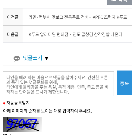
이전글
라면·떡볶이 맛보고 전통주로 건배…APEC 조력자 K푸드
다음글
K푸드 알리미된 편의점…진도 곱창김 삼각김밥 나온다
댓글쓰기
등록
필
자동
등록
방지
수
아래 이미지의 숫자를 보이는 대로 입력하여 주세요.
입
력
새
한