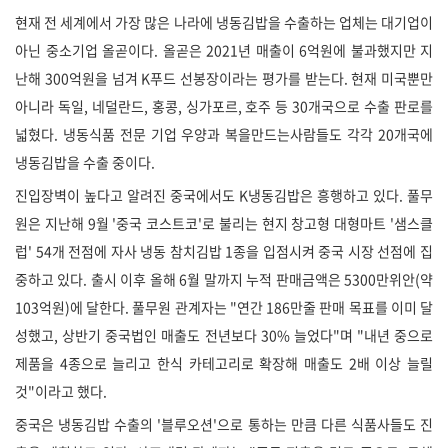
현재 전 세계에서 가장 많은 나라에 냉동김밥을 수출하는 업체는 대기업이
아닌 중소기업 올곧이다. 올곧은 2021년 매출이 6억원에 불과했지만 지
난해 300억원을 넘겨 K푸드 선봉장이라는 평가를 받는다. 현재 미국뿐만
아니라 독일, 네덜란드, 홍콩, 싱가포르, 호주 등 30개국으로 수출 판로를
넓혔다. 냉동식품 전문 기업 우양과 복을만드는사람들도 각각 20개국에
냉동김밥을 수출 중이다.
진입장벽이 높다고 알려진 중국에서도 K냉동김밥은 흥행하고 있다. 풀무
원은 지난해 9월 '중국 코스트코'로 불리는 현지 창고형 대형마트 '샘스클
럽' 54개 전점에 자사 냉동 참치김밥 1종을 입점시켜 중국 시장 선점에 집
중하고 있다. 출시 이후 올해 6월 말까지 누적 판매금액은 5300만위안(약
103억원)에 달한다. 풀무원 관계자는 "연간 186만줄 판매 목표를 이미 달
성했고, 상반기 중국법인 매출도 전년보다 30% 늘었다"며 "내년 중으로
제품을 4종으로 늘리고 한식 카테고리로 확장해 매출도 2배 이상 늘릴
것"이라고 했다.
중국은 냉동김밥 수출의 '블루오션'으로 통하는 만큼 다른 식품사들도 진