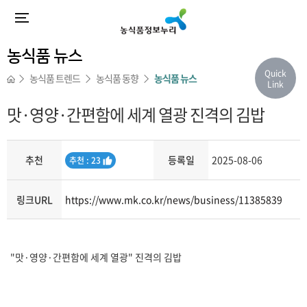
농식품 뉴스
Quick
농식품 트렌드
농식품 동향
농식품 뉴스
Link
맛·영양·간편함에 세계 열광 진격의 김밥
추천
등록일
2025-08-06
추
추천 : 23
천
링크URL
https://www.mk.co.kr/news/business/11385839
내용
"맛·영양·간편함에 세계 열광" 진격의 김밥