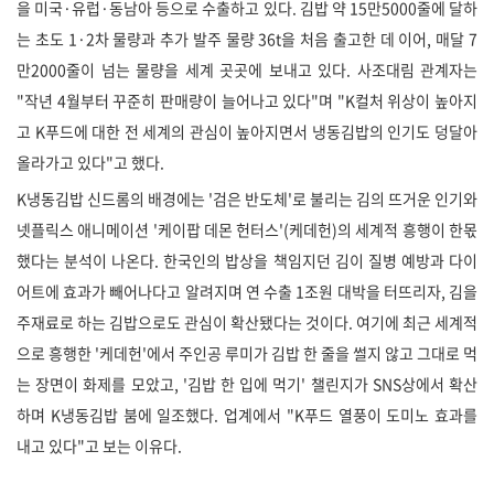
을 미국·유럽·동남아 등으로 수출하고 있다. 김밥 약 15만5000줄에 달하
는 초도 1·2차 물량과 추가 발주 물량 36t을 처음 출고한 데 이어, 매달 7
만2000줄이 넘는 물량을 세계 곳곳에 보내고 있다. 사조대림 관계자는
"작년 4월부터 꾸준히 판매량이 늘어나고 있다"며 "K컬처 위상이 높아지
고 K푸드에 대한 전 세계의 관심이 높아지면서 냉동김밥의 인기도 덩달아
올라가고 있다"고 했다.
K냉동김밥 신드롬의 배경에는 '검은 반도체'로 불리는 김의 뜨거운 인기와
넷플릭스 애니메이션 '케이팝 데몬 헌터스'(케데헌)의 세계적 흥행이 한몫
했다는 분석이 나온다. 한국인의 밥상을 책임지던 김이 질병 예방과 다이
어트에 효과가 빼어나다고 알려지며 연 수출 1조원 대박을 터뜨리자, 김을
주재료로 하는 김밥으로도 관심이 확산됐다는 것이다. 여기에 최근 세계적
으로 흥행한 '케데헌'에서 주인공 루미가 김밥 한 줄을 썰지 않고 그대로 먹
는 장면이 화제를 모았고, '김밥 한 입에 먹기' 챌린지가 SNS상에서 확산
하며 K냉동김밥 붐에 일조했다. 업계에서 "K푸드 열풍이 도미노 효과를
내고 있다"고 보는 이유다.