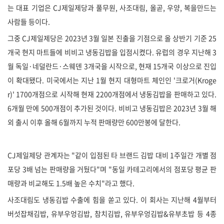
는 대표 기업은 CJ제일제당과 풀무원, 사조대림, 올곧, 우양, 복을만드는
사람들 등이다.
그중 CJ제일제당은 2023년 3월 일본 진출을 기점으로 올 상반기 기준 25
개국 현지 마트들에 비비고 냉동김밥을 입점시켰다. 유럽의 경우 지난해 3
월 독일·네덜란드·스웨덴 3개국을 시작으로, 현재 15개국 이상으로 진입
이 확대됐다. 미국에서는 지난 1월 현지 대형마트 체인인 '크로거(Kroge
r)' 1700개점으로 시작해 현재 2200개점에서 냉동김밥을 판매하고 있다.
6개월 만에 500개점이 추가된 것이다. 비비고 냉동김밥은 2023년 3월 해
외 출시 이후 올해 6월까지 누적 판매량만 600만봉에 달한다.
CJ제일제당 관계자는 "같이 입점된 타 브랜드 김밥 대비 1주일간 개별 점
포당 3배 넘는 판매량을 거뒀다"며 "동일 카테고리에서의 점포당 평균 판
매량과 비교해도 1.5배 높은 수치"라고 했다.
사조대림도 냉동김밥 수출에 힘을 쏟고 있다. 이 회사는 지난해 4월부터
버섯잡채김밥, 유부우엉김밥, 참치김밥, 유부우엉김밥&유부초밥 등 4종