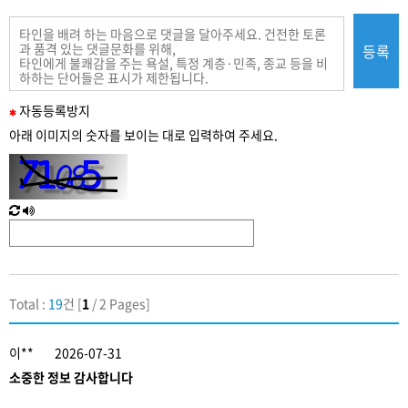
등록
필
자동
등록
방지
수
아래 이미지의 숫자를 보이는 대로 입력하여 주세요.
입
력
새
한
로
글
고
음
침
성
Total :
19
건 [
1
/ 2 Pages]
이**
2026-07-31
소중한 정보 감사합니다