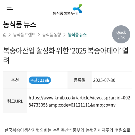
농식품 뉴스
Quick
농식품 트렌드
농식품 동향
농식품 뉴스
Link
복숭아산업 활성화 위한 ‘2025 복숭아데이’ 열
려
추천
등록일
2025-07-30
추
추천 : 23
천
https://www.kmib.co.kr/article/view.asp?arcid=002
링크URL
8473305&amp;code=61121111&amp;cp=nv
내용
한국복숭아생산자협의회는 농림축산식품부와 농협경제지주의 후원으로