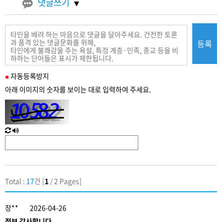
댓글쓰기
등록
필
자동
등록
방지
수
아래 이미지의 숫자를 보이는 대로 입력하여 주세요.
입
력
새
한
로
글
고
음
침
성
Total :
17
건 [
1
/ 2 Pages]
장**
2026-04-26
정보 감사합니다