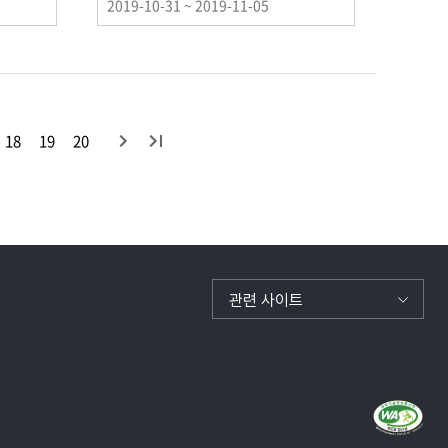
이
2019-10-31 ~ 2019-11-05
벤
트
기
간
다
끝
18
19
20
목
음
목
록
록
관련 사이트