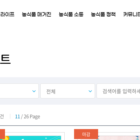
 라이프
농식품 매거진
농식품 소통
농식품 정책
커뮤니
트
건
11
/ 26 Page
마감