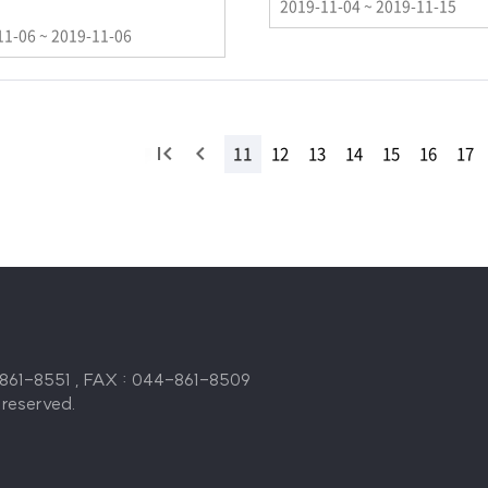
이
2019-11-04 ~ 2019-11-15
벤
11-06 ~ 2019-11-06
트
기
간
처
이
11
12
13
14
15
16
17
음
전
목
목
록
록
1-8551 , FAX : 044-861-8509
 reserved.