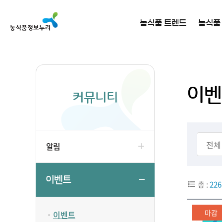
농식품 트렌드
농식품
이벤
커뮤니티
알림
이벤트
총 :
226
마감
이벤트