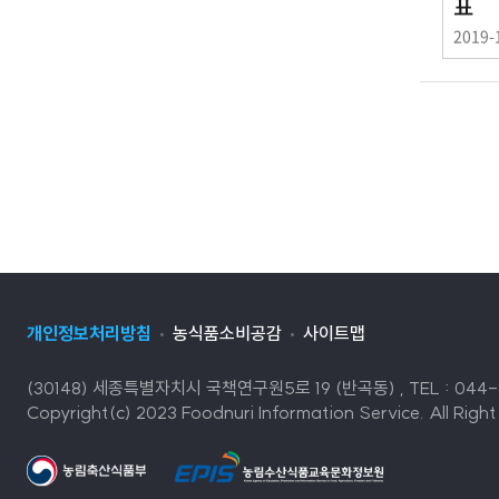
표
이
2019-
벤
트
기
간
개인정보처리방침
농식품소비공감
사이트맵
(30148) 세종특별자치시 국책연구원5로 19 (반곡동) , TEL : 044-86
Copyright(c) 2023 Foodnuri Information Service. All Right