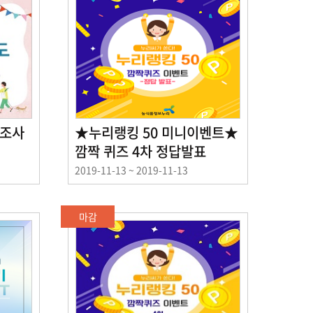
 조사
★누리랭킹 50 미니이벤트★
깜짝 퀴즈 4차 정답발표
이
2019-11-13 ~ 2019-11-13
벤
트
기
마감
간