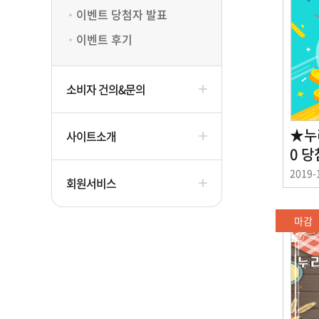
이벤트 당첨자 발표
이벤트 후기
소비자 건의&문의
★누
사이트소개
0 
이
2019-
회원서비스
벤
트
기
마감
간