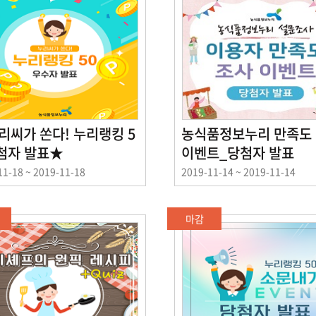
리씨가 쏜다! 누리랭킹 5
농식품정보누리 만족도
당첨자 발표★
이벤트_당첨자 발표
이
11-18 ~ 2019-11-18
2019-11-14 ~ 2019-11-14
벤
트
기
마감
간