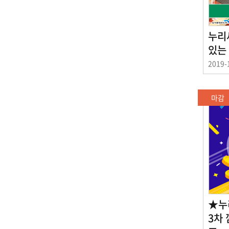
누리
있는
이
2019-
벤
트
기
마감
간
★누
3차